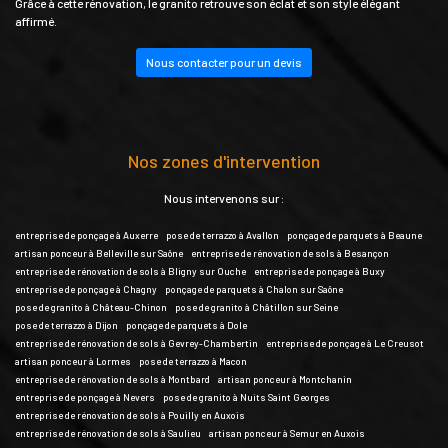
Grâce à cette rénovation, le granito retrouve son éclat et son style élégant
affirmé.
Nous contacter pour un devis
Nos zones d'intervention
Nous intervenons sur :
entreprise de ponçage à Auxerre
pose de terrazzo à Avallon
ponçage de parquets à Beaune
artisan ponceur à Belleville sur Saône
entreprise de rénovation de sols à Besançon
entreprise de rénovation de sols à Bligny sur Ouche
entreprise de ponçage à Buxy
entreprise de ponçage à Chagny
ponçage de parquets à Chalon sur Saône
pose de granito à Château-Chinon
pose de granito à Châtillon sur Seine
pose de terrazzo à Dijon
ponçage de parquets à Dole
entreprise de rénovation de sols à Gevrey-Chambertin
entreprise de ponçage à Le Creusot
artisan ponceur à Lormes
pose de terrazzo à Macon
entreprise de rénovation de sols à Montbard
artisan ponceur à Montchanin
entreprise de ponçage à Nevers
pose de granito à Nuits Saint Georges
entreprise de rénovation de sols à Pouilly en Auxois
entreprise de rénovation de sols à Saulieu
artisan ponceur à Semur en Auxois