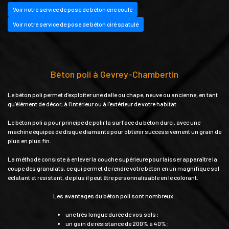
Voir notre service de pose de béton ciré coulé
Voir notre service de pose de béton ciré spatulé
Béton poli à Gevrey-Chambertin
Le béton poli permet d’exploiter une dalle ou chape, neuve ou ancienne, en tant
qu’élément de décor, à l’intérieur ou à l’extérieur de votre habitat.
Le béton poli a pour principe de polir la surface du béton durci, avec une
machine équipée de disque diamanté pour obtenir successivement un grain de
plus en plus fin.
La méthode consiste à enlever la couche supérieure pour laisser apparaître la
coupe des granulats, ce qui permet de rendre votre béton en un magnifique sol
éclatant et résistant, de plus il peut être personnalisable en le colorant.
Les avantages du béton poli sont nombreux :
une très longue durée de vos sols ;
un gain de résistance de 200% à 40% ;