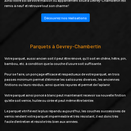
Ainsi votre sol de votre maison ou appartement situé à Gevrey-Chambertin est
remis à neuf et retrouve tout son charme !
Découvrez nos réalisations
Parquets à Gevrey-Chambertin
Votre parquet, aussi ancien soit il peut être rénové, qu'il soit en chêne, hêtre, pin,
bambou, etc. à condition que la couche d'usure soit suffisante.
Pour se faire, un ponçage efficace et respectueux de votre parquet, en trois
passes minimum permet d'éliminer les salissures diverses, les anciennes
finitions ou leurs résidus, ainsi que les rayures et permet de l'aplanir.
Votre parquet ainsi poncé à blanc peut maintenant recevoir sa nouvelle finition
qu'elle soit vernie, huilée ou cirée et peut même être teintée.
Le parquet vitrifié est le plus répandu aujourd’hui, les couches successives de
vernis rendent votre parquet imperméable et très résistant, il est donc très
facile d’entretien et résiste très bien aux années.