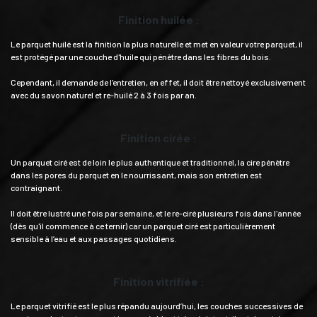
Finition huilée :
Le parquet huilé est la finition la plus naturelle et met en valeur votre parquet, il
est protégé par une couche d'huile qui pénètre dans les fibres du bois.
Cependant, il demande de l'entretien, en effet, il doit être nettoyé exclusivement
avec du savon naturel et re-huilé 2 à 3 fois par an.
Finition cirée :
Un parquet ciré est de loin le plus authentique et traditionnel, la cire pénètre
dans les pores du parquet en le nourrissant, mais son entretien est
contraignant.
Il doit être lustré une fois par semaine, et le re-ciré plusieurs fois dans l'année
(dès qu'il commence à ce ternir) car un parquet ciré est particulièrement
sensible à l’eau et aux passages quotidiens.
Finition vitrifiée :
Le parquet vitrifié est le plus répandu aujourd’hui, les couches successives de