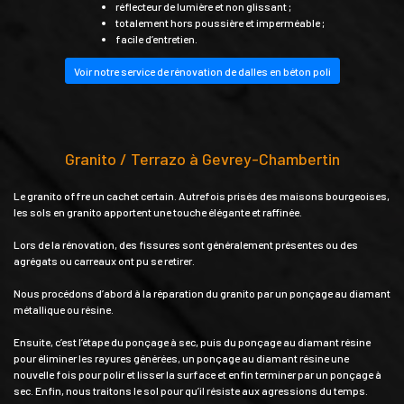
réflecteur de lumière et non glissant ;
totalement hors poussière et imperméable ;
facile d’entretien.
Voir notre service de rénovation de dalles en béton poli
Granito / Terrazo à Gevrey-Chambertin
Le granito offre un cachet certain. Autrefois prisés des maisons bourgeoises,
les sols en granito apportent une touche élégante et raffinée.
Lors de la rénovation, des fissures sont généralement présentes ou des
agrégats ou carreaux ont pu se retirer.
Nous procédons d’abord à la réparation du granito par un ponçage au diamant
métallique ou résine.
Ensuite, c’est l’étape du ponçage à sec, puis du ponçage au diamant résine
pour éliminer les rayures générées, un ponçage au diamant résine une
nouvelle fois pour polir et lisser la surface et enfin terminer par un ponçage à
sec. Enfin, nous traitons le sol pour qu’il résiste aux agressions du temps.