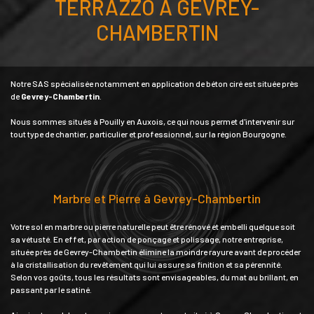
TERRAZZO À GEVREY-
CHAMBERTIN
Notre SAS spécialisée notamment en application de béton ciré est située près
de
Gevrey-Chambertin
.
Nous sommes situés à Pouilly en Auxois, ce qui nous permet d'intervenir sur
tout type de chantier, particulier et professionnel, sur la région Bourgogne.
Marbre et Pierre à Gevrey-Chambertin
Votre sol en marbre ou pierre naturelle peut être rénové et embelli quelque soit
sa vétusté. En effet, par action de ponçage et polissage, notre entreprise,
située près de Gevrey-Chambertin élimine la moindre rayure avant de procéder
à la cristallisation du revêtement qui lui assure sa finition et sa pérennité.
Selon vos goûts, tous les résultats sont envisageables, du mat au brillant, en
passant par le satiné.