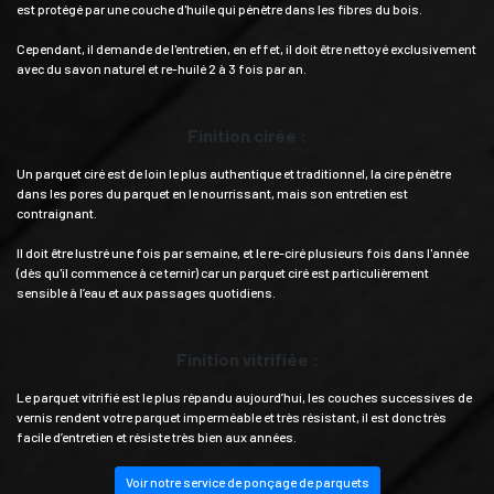
est protégé par une couche d'huile qui pénètre dans les fibres du bois.
Cependant, il demande de l'entretien, en effet, il doit être nettoyé exclusivement
avec du savon naturel et re-huilé 2 à 3 fois par an.
Finition cirée :
Un parquet ciré est de loin le plus authentique et traditionnel, la cire pénètre
dans les pores du parquet en le nourrissant, mais son entretien est
contraignant.
Il doit être lustré une fois par semaine, et le re-ciré plusieurs fois dans l'année
(dès qu'il commence à ce ternir) car un parquet ciré est particulièrement
sensible à l’eau et aux passages quotidiens.
Finition vitrifiée :
Le parquet vitrifié est le plus répandu aujourd’hui, les couches successives de
vernis rendent votre parquet imperméable et très résistant, il est donc très
facile d’entretien et résiste très bien aux années.
Voir notre service de ponçage de parquets