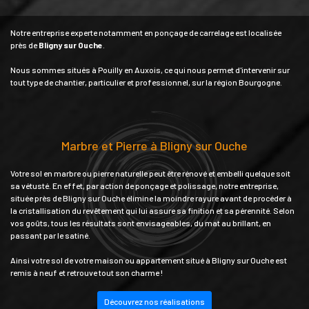
Notre entreprise experte notamment en ponçage de carrelage est localisée
près de
Bligny sur Ouche
.
Nous sommes situés à Pouilly en Auxois, ce qui nous permet d'intervenir sur
tout type de chantier, particulier et professionnel, sur la région Bourgogne.
Marbre et Pierre à Bligny sur Ouche
Votre sol en marbre ou pierre naturelle peut être rénové et embelli quelque soit
sa vétusté. En effet, par action de ponçage et polissage, notre entreprise,
située près de Bligny sur Ouche élimine la moindre rayure avant de procéder à
la cristallisation du revêtement qui lui assure sa finition et sa pérennité. Selon
vos goûts, tous les résultats sont envisageables, du mat au brillant, en
passant par le satiné.
Ainsi votre sol de votre maison ou appartement situé à Bligny sur Ouche est
remis à neuf et retrouve tout son charme !
Découvrez nos réalisations