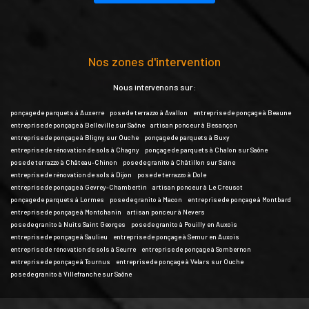
Nos zones d'intervention
Nous intervenons sur :
ponçage de parquets à Auxerre
pose de terrazzo à Avallon
entreprise de ponçage à Beaune
entreprise de ponçage à Belleville sur Saône
artisan ponceur à Besançon
entreprise de ponçage à Bligny sur Ouche
ponçage de parquets à Buxy
entreprise de rénovation de sols à Chagny
ponçage de parquets à Chalon sur Saône
pose de terrazzo à Château-Chinon
pose de granito à Châtillon sur Seine
entreprise de rénovation de sols à Dijon
pose de terrazzo à Dole
entreprise de ponçage à Gevrey-Chambertin
artisan ponceur à Le Creusot
ponçage de parquets à Lormes
pose de granito à Macon
entreprise de ponçage à Montbard
entreprise de ponçage à Montchanin
artisan ponceur à Nevers
pose de granito à Nuits Saint Georges
pose de granito à Pouilly en Auxois
entreprise de ponçage à Saulieu
entreprise de ponçage à Semur en Auxois
entreprise de rénovation de sols à Seurre
entreprise de ponçage à Sombernon
entreprise de ponçage à Tournus
entreprise de ponçage à Velars sur Ouche
pose de granito à Villefranche sur Saône