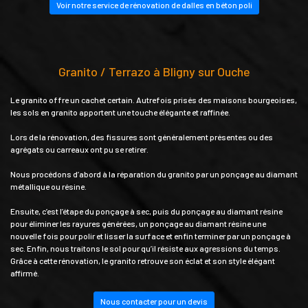
Voir notre service de rénovation de dalles en béton poli
Granito / Terrazo à Bligny sur Ouche
Le granito offre un cachet certain. Autrefois prisés des maisons bourgeoises,
les sols en granito apportent une touche élégante et raffinée.
Lors de la rénovation, des fissures sont généralement présentes ou des
agrégats ou carreaux ont pu se retirer.
Nous procédons d’abord à la réparation du granito par un ponçage au diamant
métallique ou résine.
Ensuite, c’est l’étape du ponçage à sec, puis du ponçage au diamant résine
pour éliminer les rayures générées, un ponçage au diamant résine une
nouvelle fois pour polir et lisser la surface et enfin terminer par un ponçage à
sec. Enfin, nous traitons le sol pour qu’il résiste aux agressions du temps.
Grâce à cette rénovation, le granito retrouve son éclat et son style élégant
affirmé.
Nous contacter pour un devis