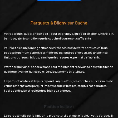
Parquets à Bligny sur Ouche
Votre parquet, aussi ancien soit il peut être rénové, qu'il soit en chêne, hêtre, pin,
bambou, etc. à condition que la couche d'usure soit suffisante.
Pour se faire, un ponçage efficace et respectueux de votre parquet, en trois
passes minimum permet d'éliminer les salissures diverses, les anciennes
finitions ou leurs résidus, ainsi que les rayures et permet de l'aplanir.
Votre parquet ainsi poncé à blanc peut maintenant recevoir sa nouvelle finition
qu'elle soit vernie, huilée ou cirée et peut même être teintée.
Le parquet vitrifié est le plus répandu aujourd’hui, les couches successives de
vernis rendent votre parquet imperméable et très résistant, il est donc très
facile d’entretien et résiste très bien aux années.
Finition huilée :
Le parquet huilé est la finition la plus naturelle et met en valeur votre parquet, il