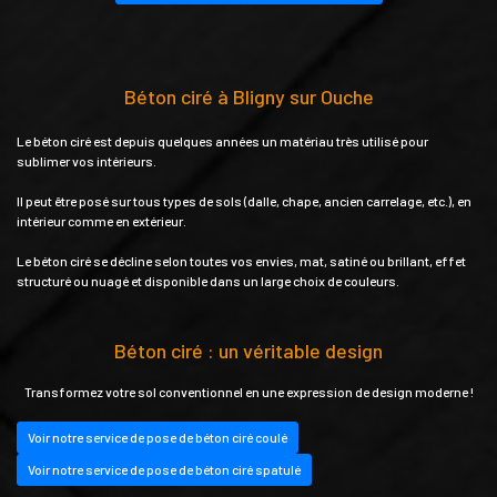
Béton ciré à Bligny sur Ouche
Le béton ciré est depuis quelques années un matériau très utilisé pour
sublimer vos intérieurs.
Il peut être posé sur tous types de sols (dalle, chape, ancien carrelage, etc.), en
intérieur comme en extérieur.
Le béton ciré se décline selon toutes vos envies, mat, satiné ou brillant, effet
structuré ou nuagé et disponible dans un large choix de couleurs.
Béton ciré : un véritable design
Transformez votre sol conventionnel en une expression de design moderne !
Voir notre service de pose de béton ciré coulé
Voir notre service de pose de béton ciré spatulé