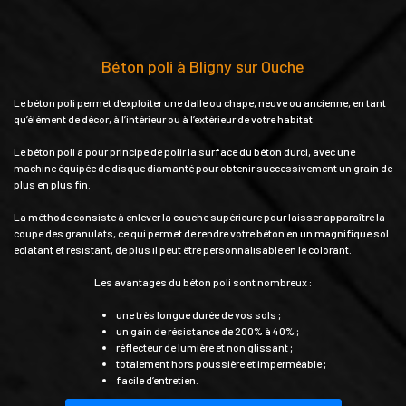
Béton poli à Bligny sur Ouche
Le béton poli permet d’exploiter une dalle ou chape, neuve ou ancienne, en tant
qu’élément de décor, à l’intérieur ou à l’extérieur de votre habitat.
Le béton poli a pour principe de polir la surface du béton durci, avec une
machine équipée de disque diamanté pour obtenir successivement un grain de
plus en plus fin.
La méthode consiste à enlever la couche supérieure pour laisser apparaître la
coupe des granulats, ce qui permet de rendre votre béton en un magnifique sol
éclatant et résistant, de plus il peut être personnalisable en le colorant.
Les avantages du béton poli sont nombreux :
une très longue durée de vos sols ;
un gain de résistance de 200% à 40% ;
réflecteur de lumière et non glissant ;
totalement hors poussière et imperméable ;
facile d’entretien.