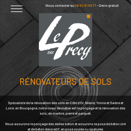
Skip
Nous contacter au
06 62 81 59 77
-
Devis gratuit
to
content
RÉNOVATEURS DE SOLS
Spécialiste de la rénovation des sols en Côte d’Or, Nièvre, Yonne et Saône et
Loire, en Bourgogne, notre coeur de métier est le ponçage et la rénovation des
sols, en marbre, pierre et parquet.
Nous assurons le ponçage des dalles béton et assurons la pose de béton ciré
PIERRE ET MARBRE
et de béton décoratif, en pose coulée ou spatulée.