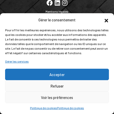
Mentions légales
Conception :
Pagin'Up
Gérer le consentement
Polissage et ponçage des sols Auxerre
Béton bouchardé Avallon
Ponçage parquets Beaune
Béton poli à Belleville sur Saône
Pour offrir les meilleures expériences, nous utilisons des technologies telles
Réfection dalle béton Besançon
Béton décoratif à Bligny sur Ouche
que les cookies pour stocker et/ou accéder aux informations des appareils.
Dalle de Bourgogne à Buxy
Ponçage pierre naturelle à Chagny
Le fait de consentir à ces technologies nous permettra de traiter des
Granito à Chalon sur Saône
Sols terrazzo à Château-Chinon
données telles que le comportement de navigation ou les ID uniques sur ce
Corriger dalle béton par ponçage Châtillon sur Seine
site. Le fait de ne pas consentir ou de retirer son consentement peut avoir un
Rénovation parquet abimé à Dijon
Dole Application béton ciré
effet négatif sur certaines caractéristiques et fonctions.
Dalle terrasse rénovation Gevrey-Chambertin
Ponçage parquet Le Creusot
Dalle béton correction Lormes
Macon rénovation sols
Montbard Béton ciré
Gérer les services
Crédence en béton ciré Montchanin
Rénovation sols à Nevers
Ponçage parquets Nuits Saint Georges
Le Précy à Pouilly en Auxois
Ponçage carrelage à Saulieu
Artisan ponceur Semur en Auxois
Accepter
Parquets à Seurre ponçage
Béton ciré coulé à Sombernon
Salle de bain sol en béton à Tournus
Plan de travail béton Velars sur Ouche
Refuser
Vitrification parquet à Villefranche sur Saône
Pose et rénovation de sol en Granito ou Terrazzo
Voir les préférences
Politique de cookies
Politique de cookies