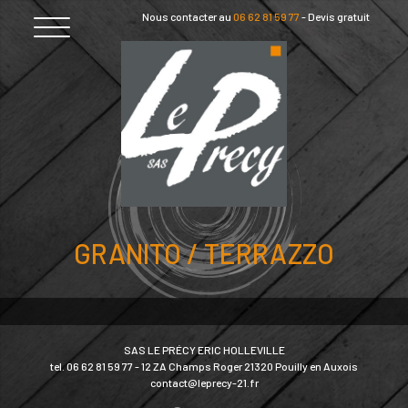
Skip
Nous contacter au
06 62 81 59 77
-
Devis gratuit
to
content
GRANITO / TERRAZZO
SAS LE PRÉCY ERIC HOLLEVILLE
tel. 06 62 81 59 77 - 12 ZA Champs Roger 21320 Pouilly en Auxois
contact@leprecy-21.fr